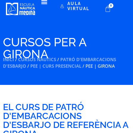
AULA
0
VIRTUAL
CURSOS PER A
GIRONA
INICI
/
CURSOS NÀUTICS
/
PATRÓ D'EMBARCACIONS
D'ESBARJO
/
PEE | CURS PRESENCIAL
/ PEE | GIRONA
EL CURS DE PATRÓ
D'EMBARCACIONS
D'ESBARJO DE REFERÈNCIA A