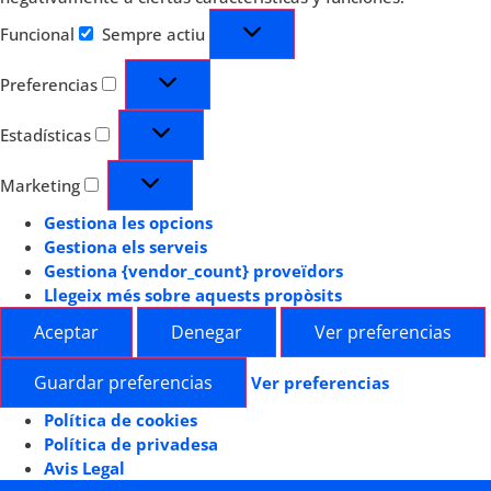
Funcional
Sempre actiu
Preferencias
Estadísticas
Marketing
Gestiona les opcions
Gestiona els serveis
Gestiona {vendor_count} proveïdors
Llegeix més sobre aquests propòsits
Aceptar
Denegar
Ver preferencias
Guardar preferencias
Ver preferencias
Política de cookies
Política de privadesa
Avis Legal