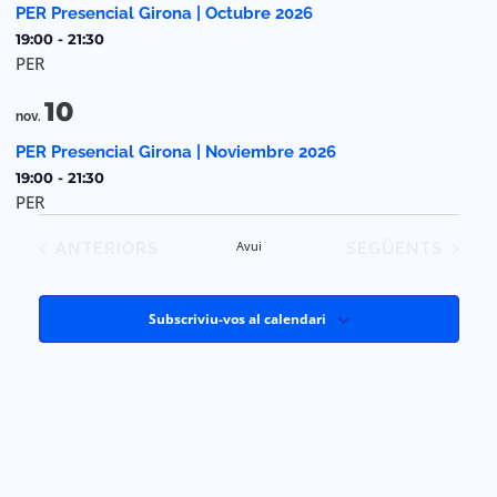
PER Presencial Girona | Octubre 2026
events
19:00
-
21:30
PER
in
10
Photo
nov.
PER Presencial Girona | Noviembre 2026
View
19:00
-
21:30
PER
ESDEVENIMENTS
Avui
ESDEVENIMENT
ANTERIORS
SEGÜENTS
Subscriviu-vos al calendari