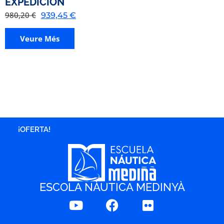
EXPEDICIÓN
980,20
€
939,45
€
Veure Més
¡OFERTA!
ESCOLA NÀUTICA MEDINYÀ