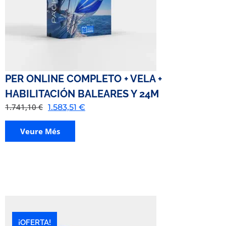
PER ONLINE COMPLETO + VELA +
HABILITACIÓN BALEARES Y 24M
1.741,10
€
1.583,51
€
Veure Més
¡OFERTA!