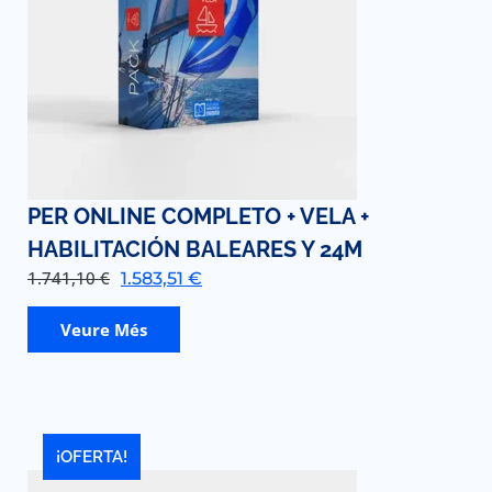
PER ONLINE COMPLETO + VELA +
HABILITACIÓN BALEARES Y 24M
1.741,10
€
1.583,51
€
Veure Més
¡OFERTA!