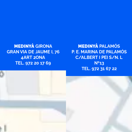
MEDINYÀ
GIRONA
MEDINYÀ
PALAMÓS
GRAN VIA DE JAUME I, 76
P. E. MARINA DE PALAMÓS
4ART 2ONA
C/ALBERT I PEI S/N. L
TEL. 972 20 17 69
Nº13
TEL. 972 31 67 22