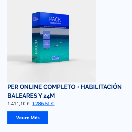
PER ONLINE COMPLETO + HABILITACIÓN
BALEARES Y 24M
1.411,10
€
1.286,51
€
Veure Més