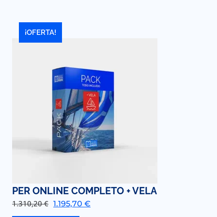
¡OFERTA!
PER ONLINE COMPLETO + VELA
1.310,20
€
1.195,70
€