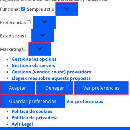
Funcional
Sempre actiu
Preferencias
Estadísticas
Marketing
Gestiona les opcions
Gestiona els serveis
Gestiona {vendor_count} proveïdors
Llegeix més sobre aquests propòsits
Aceptar
Denegar
Ver preferencias
Guardar preferencias
Ver preferencias
Política de cookies
Política de privadesa
Avis Legal