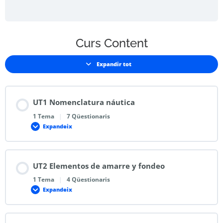
Curs Content
Expandir tot
UT1 Nomenclatura náutica
1 Tema
|
7 Qüestionaris
Expandeix
UT2 Elementos de amarre y fondeo
1 Tema
|
4 Qüestionaris
Expandeix