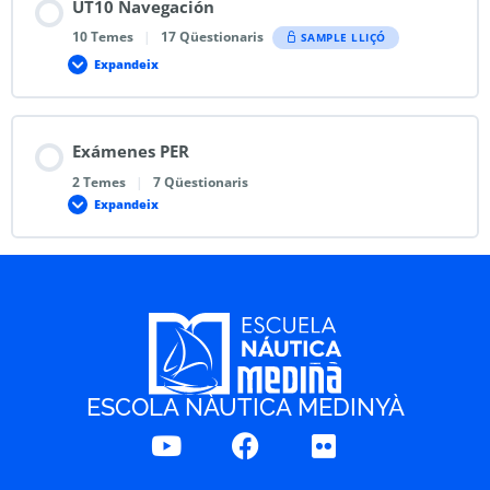
UT10 Navegación
10 Temes
|
17 Qüestionaris
SAMPLE LLIÇÓ
Expandeix
Exámenes PER
2 Temes
|
7 Qüestionaris
Expandeix
ESCOLA NÀUTICA MEDINYÀ