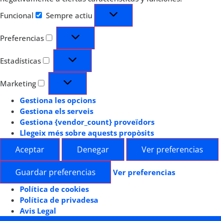
Funcional
Sempre actiu
Preferencias
Estadísticas
Marketing
Gestiona les opcions
Gestiona els serveis
Gestiona {vendor_count} proveïdors
Llegeix més sobre aquests propòsits
Aceptar
Denegar
Ver preferencias
Guardar preferencias
Ver preferencias
Política de cookies
Política de privadesa
Avis Legal