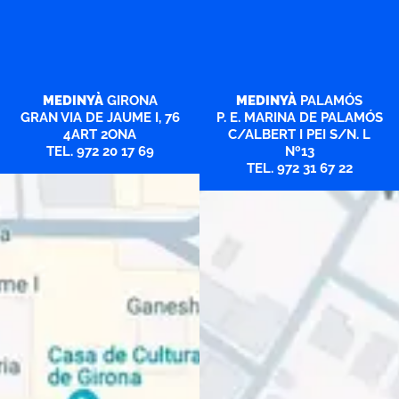
MEDINYÀ
GIRONA
MEDINYÀ
PALAMÓS
GRAN VIA DE JAUME I, 76
P. E. MARINA DE PALAMÓS
4ART 2ONA
C/ALBERT I PEI S/N. L
TEL. 972 20 17 69
Nº13
TEL. 972 31 67 22