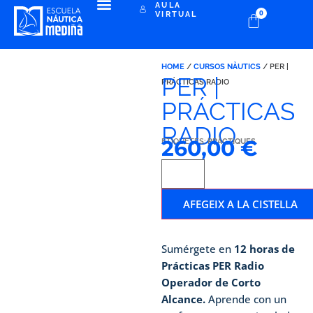
AULA
0
VIRTUAL
HOME
/
CURSOS NÀUTICS
/
PER |
PER |
PRÁCTICAS RADIO
PRÁCTICAS
RADIO
260,00
€
ETIQUETES:
PRÀCTIQUES
AFEGEIX A LA CISTELLA
Sumérgete en
12 horas de
Prácticas PER Radio
Operador de Corto
Alcance.
Aprende con un