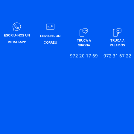
ESCRIU-NOS UN
ENVIA'NS UN
TRUCA A
TRUCA A
WHATSAPP
CORREU
GIRONA
PALAMÓS
972 20 17 69
972 31 67 22