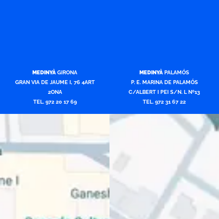
MEDINYÀ
GIRONA
MEDINYÀ
PALAMÓS
GRAN VIA DE JAUME I, 76 4ART
P. E. MARINA DE PALAMÓS
2ONA
C/ALBERT I PEI S/N. L Nº13
TEL. 972 20 17 69
TEL. 972 31 67 22