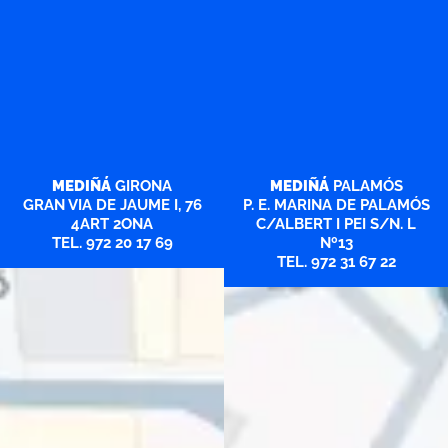
MEDIÑÁ
GIRONA
MEDIÑÁ
PALAMÓS
GRAN VIA DE JAUME I, 76
P. E. MARINA DE PALAMÓS
4ART 2ONA
C/ALBERT I PEI S/N. L
TEL. 972 20 17 69
Nº13
TEL. 972 31 67 22