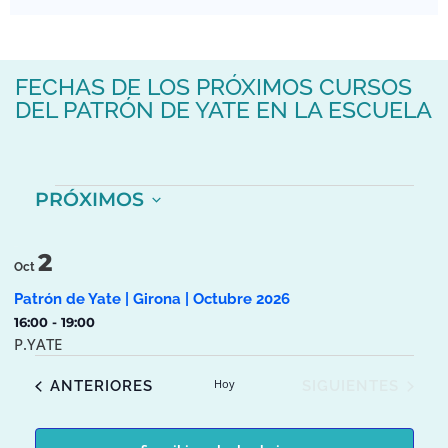
FECHAS DE LOS PRÓXIMOS CURSOS
DEL PATRÓN DE YATE EN LA ESCUELA
PRÓXIMOS
Seleccionar
fecha.
List
2
Oct
of
Patrón de Yate | Girona | Octubre 2026
events
16:00
-
19:00
P.YATE
in
EVENTOS
Hoy
EVENTOS
ANTERIORES
SIGUIENTES
Photo
View