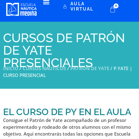
AULA
0
VIRTUAL
CURSOS DE PATRÓN
DE YATE
PRESENCIALES
INICIO
/
CURSOS NÁUTICOS
/
PATRÓN DE YATE
/ P.YATE |
CURSO PRESENCIAL
EL CURSO DE PY EN EL AULA
Consigue el Patrón de Yate acompañado de un profesor
experimentado y rodeado de otros alumnos con el mismo
objetivo. Aquí encontrarás todas las opciones que Escuela