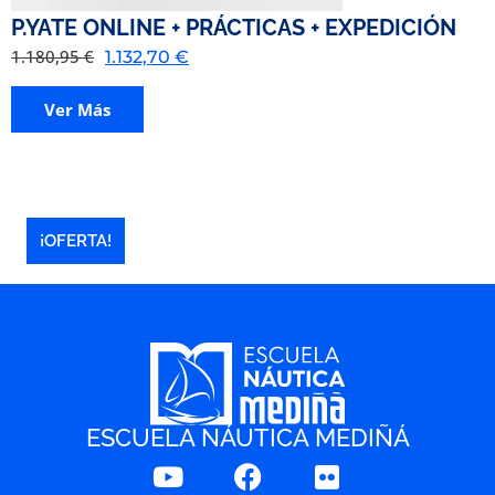
P.YATE ONLINE + PRÁCTICAS + EXPEDICIÓN
1.180,95
€
1.132,70
€
Ver Más
¡OFERTA!
ESCUELA NÁUTICA MEDIÑÁ