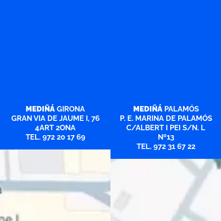
MEDIÑÁ
GIRONA
MEDIÑÁ
PALAMÓS
GRAN VIA DE JAUME I, 76
P. E. MARINA DE PALAMÓS
4ART 2ONA
C/ALBERT I PEI S/N. L
TEL. 972 20 17 69
Nº13
TEL. 972 31 67 22