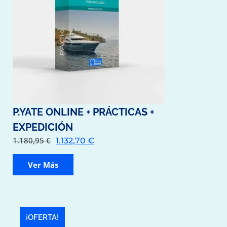
P.YATE ONLINE + PRÁCTICAS +
EXPEDICIÓN
1.180,95
€
1.132,70
€
Ver Más
¡OFERTA!