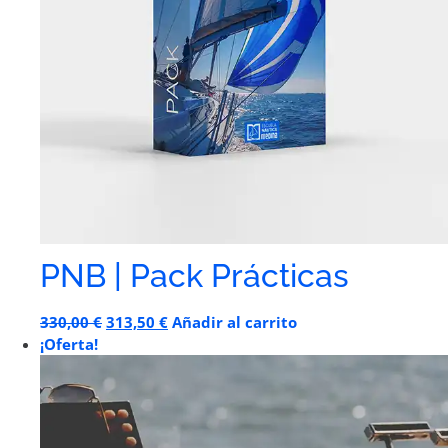
PNB | Pack Prácticas
330,00
€
313,50
€
Añadir al carrito
¡Oferta!