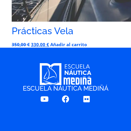
Prácticas Vela
350,00
€
330,00
€
Añadir al carrito
ESCUELA NÁUTICA MEDIÑÁ