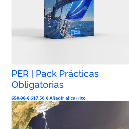
PER | Pack Prácticas
Obligatorias
650,00
€
617,50
€
Añadir al carrito