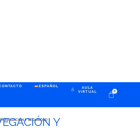
CONTACTO
ESPAÑOL
AULA
0
VIRTUAL
VEGACIÓN Y
 | NAVEGACIÓN Y SEGURIDAD