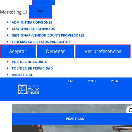
Marketing
ADMINISTRAR OPCIONES
GESTIONAR LOS SERVICIOS
GESTIONAR {VENDOR_COUNT} PROVEEDORES
LEER MÁS SOBRE ESTOS PROPÓSITOS
Aceptar
Denegar
Ver preferencias
POLÍTICA DE COOKIES
POLÍTICA DE PRIVACIDAD
AVISO LEGAL
LN
PNB
PER
PRÁCTICAS