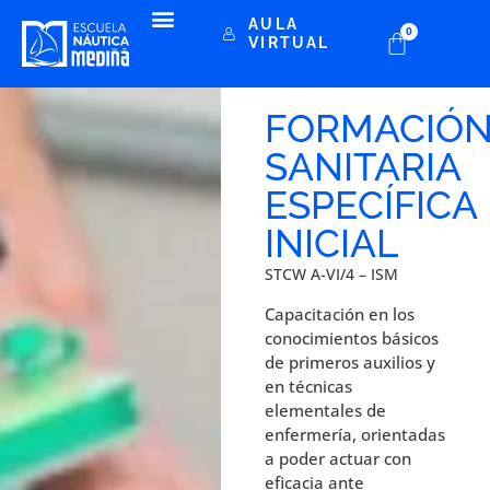
AULA
0
VIRTUAL
FORMACIÓ
SANITARIA
ESPECÍFICA
INICIAL
STCW A-VI/4 – ISM
Capacitación en los
conocimientos básicos
de primeros auxilios y
en técnicas
elementales de
enfermería, orientadas
a poder actuar con
eficacia ante