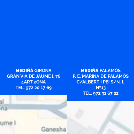
MEDIÑÁ
GIRONA
MEDIÑÁ
PALAMÓS
GRAN VIA DE JAUME I, 76
P. E. MARINA DE PALAMÓS
4ART 2ONA
C/ALBERT I PEI S/N. L
TEL. 972 20 17 69
Nº13
TEL. 972 31 67 22