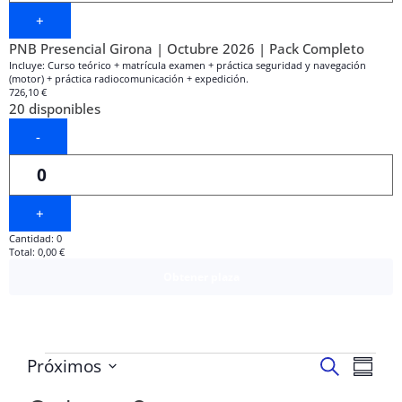
+
PNB Presencial Girona | Octubre 2026 | Pack Completo
Incluye: Curso teórico + matrícula examen + práctica seguridad y navegación
(motor) + práctica radiocomunicación + expedición.
726,10
€
20
disponibles
-
Cantidad
+
Cantidad:
0
Total:
0,00
€
Obtener plaza
Naveg
Na
Próximos
Buscar
Resume
Seleccionar
de
fecha.