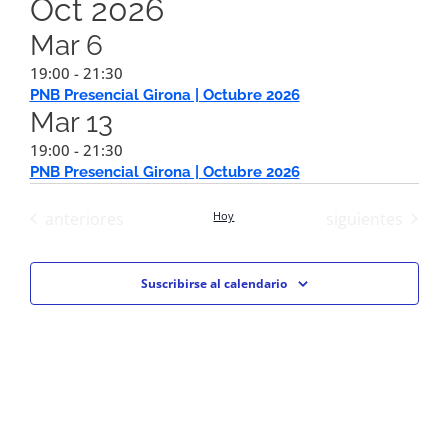
de
Oct 2026
vis
búsqu
Mar
6
de
y
19:00
-
21:30
Eve
PNB Presencial Girona | Octubre 2026
vistas
Mar
13
de
19:00
-
21:30
PNB Presencial Girona | Octubre 2026
Event
Eventos
Eventos
anteriores
Hoy
siguientes
Suscribirse al calendario