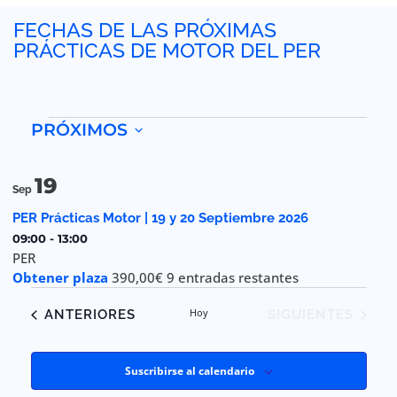
FECHAS DE LAS PRÓXIMAS
PRÁCTICAS DE MOTOR DEL PER
PRÓXIMOS
Seleccionar
fecha.
List
19
Sep
of
PER Prácticas Motor | 19 y 20 Septiembre 2026
events
09:00
-
13:00
PER
in
Obtener plaza
390,00€
9 entradas restantes
Photo
EVENTOS
Hoy
EVENTOS
ANTERIORES
SIGUIENTES
View
Suscribirse al calendario