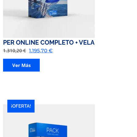
PER ONLINE COMPLETO + VELA
1.310,20
€
1.195,70
€
Ver Más
¡OFERTA!