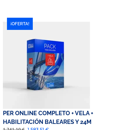
¡OFERTA!
PER ONLINE COMPLETO + VELA +
HABILITACIÓN BALEARES Y 24M
1.741,10
€
1.583,51
€