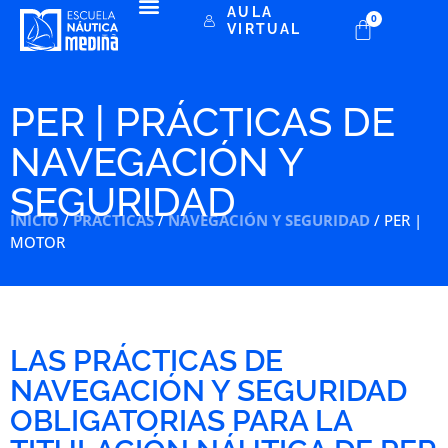
AULA
0
VIRTUAL
PER | PRÁCTICAS DE
NAVEGACIÓN Y
SEGURIDAD
INICIO
/
PRÁCTICAS
/
NAVEGACIÓN Y SEGURIDAD
/ PER |
MOTOR
LAS PRÁCTICAS DE
NAVEGACIÓN Y SEGURIDAD
OBLIGATORIAS PARA LA