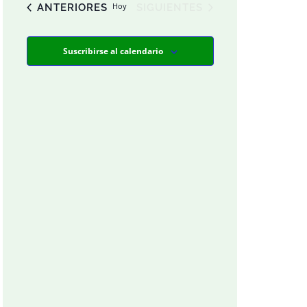
EVENTOS
Hoy
EVENTOS
ANTERIORES
SIGUIENTES
of
events
Suscribirse al calendario
in
Photo
View