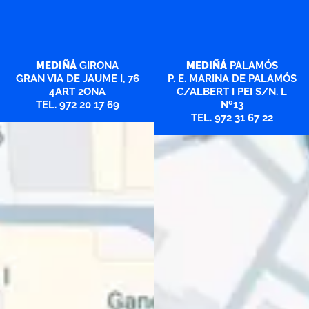
MEDIÑÁ
GIRONA
MEDIÑÁ
PALAMÓS
GRAN VIA DE JAUME I, 76
P. E. MARINA DE PALAMÓS
4ART 2ONA
C/ALBERT I PEI S/N. L
TEL. 972 20 17 69
Nº13
TEL. 972 31 67 22