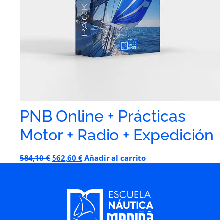
PNB Online + Prácticas
Motor + Radio + Expedición
584,10
€
562,60
€
Añadir al carrito