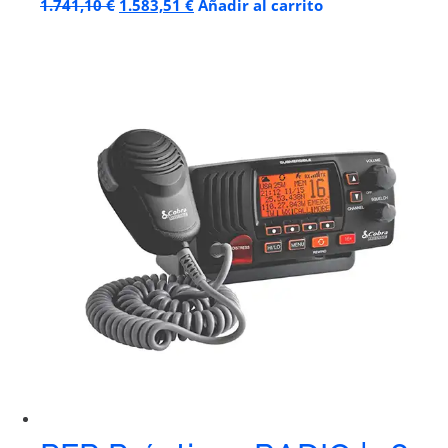
1.741,10
€
1.583,51
€
Añadir al carrito